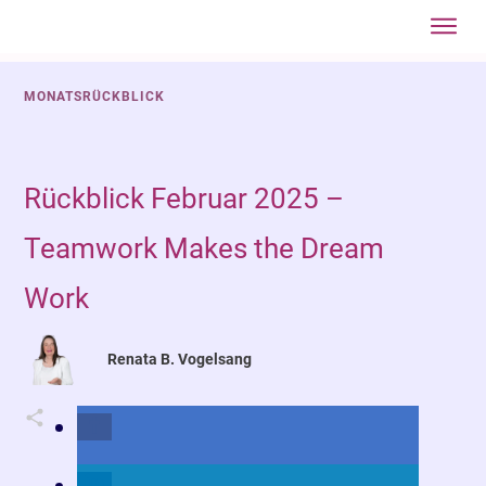
Jetzt anmel
Startseite
MONATSRÜCKBLICK
Über
mich
Mit
Rückblick Februar 2025 –
mir
arbeite
Teamwork Makes the Dream
Blog
Work
Gratis
einstei
Renata B. Vogelsang
Vertief
Kontakt