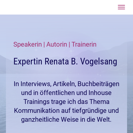
Jetzt anmel
Startseite
Über
mich
Speakerin | Autorin | Trainerin
Mit
mir
Expertin Renata B. Vogelsang
arbeiten
Blog
In Interviews, Artikeln, Buchbeiträgen
Gratis
einsteigen
und in öffentlichen und Inhouse
Vertiefen
Trainings trage ich das Thema
Kommunikation auf tiefgründige und
Kontakt
ganzheitliche Weise in die Welt.