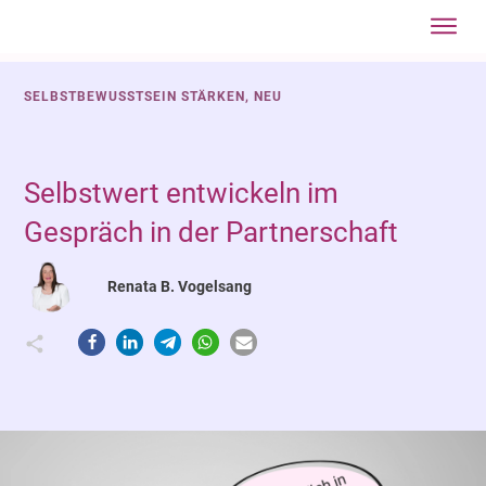
Jetzt anmel
Startseite
SELBSTBEWUSSTSEIN STÄRKEN
,
NEU
Über
mich
Mit
Selbstwert entwickeln im
mir
Gespräch in der Partnerschaft
arbeite
Blog
Renata B. Vogelsang
Gratis
einstei
Vertief
Kontakt