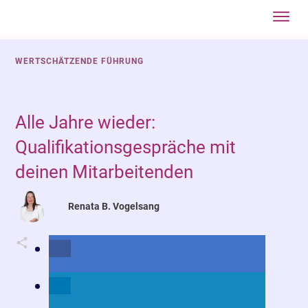
Jetzt anmel
Startseite
WERTSCHÄTZENDE FÜHRUNG
Über
mich
Mit
Alle Jahre wieder:
mir
Qualifikationsgespräche mit
arbeite
deinen Mitarbeitenden
Blog
Gratis
Renata B. Vogelsang
einstei
Vertief
Kontakt